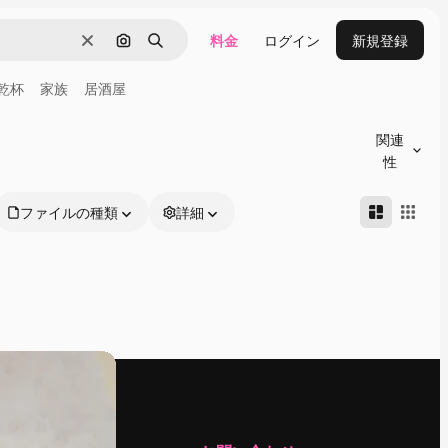
料金
ログイン
新規登録
消去
画像で検索
検索
乾杯
家族
居酒屋
関連
性
ファイルの種類
詳細