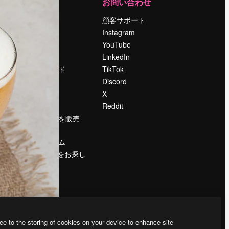
運営
お問い合わせ
料金
顧客サポート
会社概要
Instagram
Reviews
YouTube
採用情報
LinkedIn
検索トレンド
TikTok
ブログ
Discord
イベント
X
Slidesgo
Reddit
コンテンツを販売
する
プレスルーム
magnific.aiをお探し
ですか？
ee to the storing of cookies on your device to enhance site