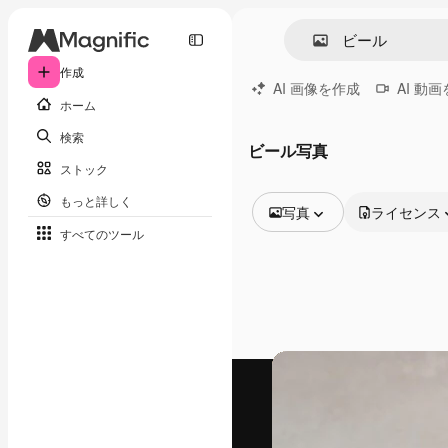
作成
AI 画像を作成
AI 動
ホーム
検索
ビール写真
ストック
もっと詳しく
写真
ライセンス
すべてのツール
全ての画像
ベクトル
イラスト
写真
PSD
テンプレート
モックアップ
動画
映像素材
モーショングラフィックス
動画テンプレート
アイコン
3D モデル