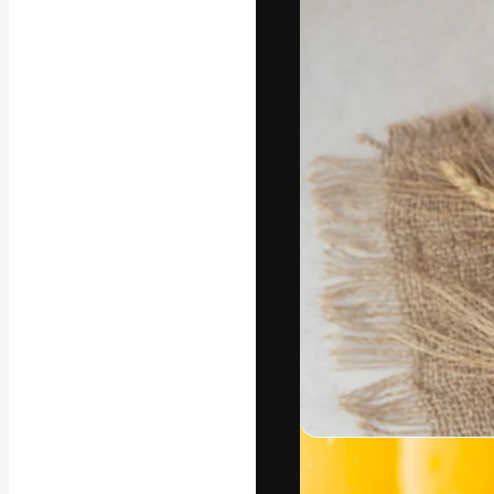
フォント
最高のクリエイ
ットフォーム。
店、スタジオを
います。
日本語
Copyright © 2010-