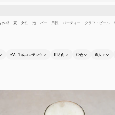
画を作成
夏
女性
泡
バー
男性
パーティー
クラフトビール
AI 生成コンテンツ
方向
色
人々