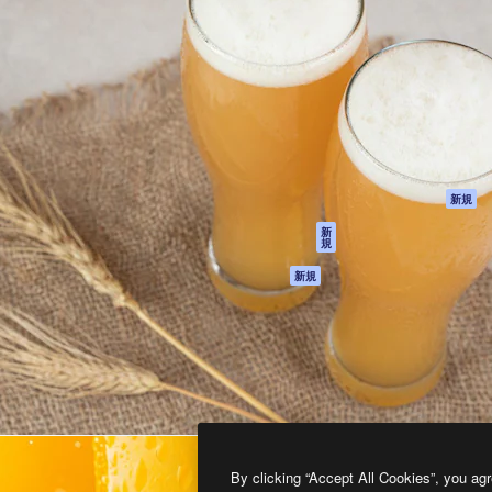
製品
はじめに
ティブ制作を導くためのプラ
Spaces
Academy
クリエイター、企業、代理
AI アシスタント
ドキュメント
含む100万人以上が利用して
AI 画像生成ツール
サポート
AI 動画生成ツール
利用規約
AI 音声合成ツール
プライバシーポリ
シー
ストックコンテン
ツ
オリジナル
新規
Claude/ChatGPT
クッキーポリシー
新
規
向けMCP
トラストセンター
エージェント
アフィリエイト
新規
API
法人向け
モバイルアプリ
すべてのMagnificツ
ール
2026
Freepik Company S.L.U.
無断複写・転載を禁じます
.
By clicking “Accept All Cookies”, you agr