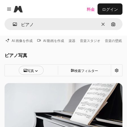
Magnific
料金
ログイン
Close menu
消去
画像で
AI 画像を作成
AI 動画を作成
楽器
音楽スタジオ
音楽の壁紙
ピアノ写真
写真
検索フィルター