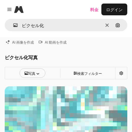
Magnific
料金
ログイン
Close menu
消去
画像で
AI 画像を作成
AI 動画を作成
ピクセル化写真
写真
検索フィルター