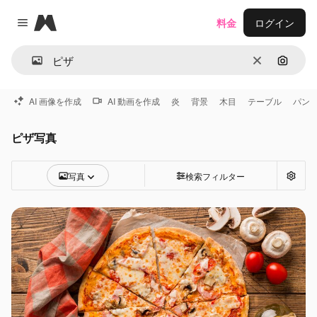
Magnific
料金
ログイン
Close menu
消去
画像で
AI 画像を作成
AI 動画を作成
炎
背景
木目
テーブル
パン
ピザ写真
写真
検索フィルター