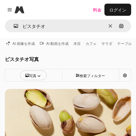
Magnific
料金
ログイン
Close menu
消去
画像で
AI 画像を作成
AI 動画を作成
木目
カフェ
サラダ
テーブル
ピスタチオ写真
写真
検索フィルター