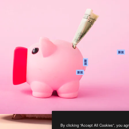
製品
はじめに
ティブ制作を導くためのプラ
Spaces
Academy
クリエイター、企業、代理
AI アシスタント
ドキュメント
含む100万人以上が利用して
AI 画像生成ツール
サポート
AI 動画生成ツール
利用規約
AI 音声合成ツール
プライバシーポリ
シー
ストックコンテン
ツ
オリジナル
新規
Claude/ChatGPT
クッキーポリシー
新
規
向けMCP
トラストセンター
エージェント
アフィリエイト
新規
API
法人向け
モバイルアプリ
すべてのMagnificツ
ール
2026
Freepik Company S.L.U.
無断複写・転載を禁じます
.
By clicking “Accept All Cookies”, you agr