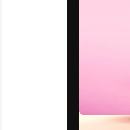
フォント
最高のクリエイ
ットフォーム。
店、スタジオを
います。
日本語
Copyright © 2010-