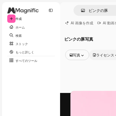
作成
AI 画像を作成
AI 動
ホーム
検索
ピンクの豚写真
ストック
もっと詳しく
写真
ライセンス
すべてのツール
全ての画像
ベクトル
イラスト
写真
PSD
テンプレート
モックアップ
動画
映像素材
モーショングラフィックス
動画テンプレート
アイコン
3D モデル