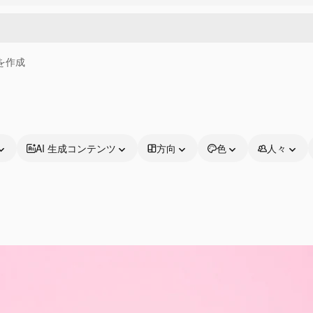
画を作成
AI 生成コンテンツ
方向
色
人々