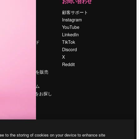
運営
お問い合わせ
料金
顧客サポート
会社概要
Instagram
Reviews
YouTube
採用情報
LinkedIn
検索トレンド
TikTok
ブログ
Discord
イベント
X
Slidesgo
Reddit
コンテンツを販売
する
プレスルーム
magnific.aiをお探し
ですか？
ee to the storing of cookies on your device to enhance site