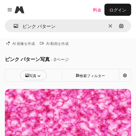
Magnific
料金
ログイン
Close menu
消去
画像で
AI 画像を作成
AI 動画を作成
ピンク パターン写真
- 2ページ
写真
検索フィルター