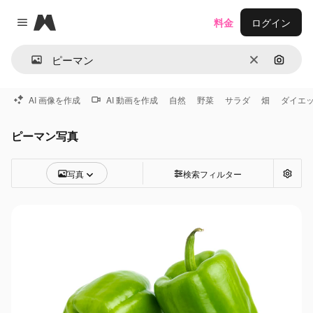
Magnific
料金
ログイン
Close menu
消去
画像で
AI 画像を作成
AI 動画を作成
自然
野菜
サラダ
畑
ダイエ
ピーマン写真
写真
検索フィルター