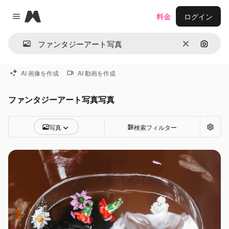
Magnific
料金
ログイン
Close menu
消去
画像で
AI 画像を作成
AI 動画を作成
ファンタジーアート写真写真
写真
検索フィルター