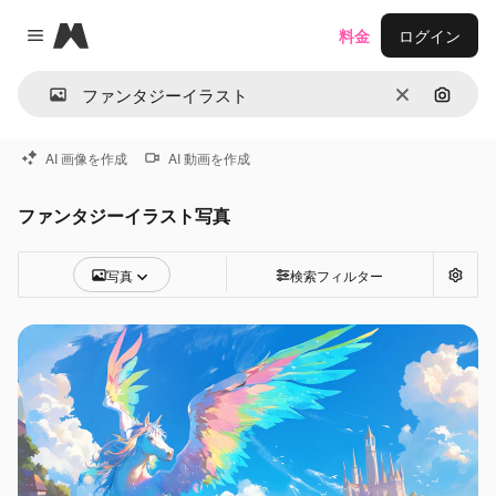
Magnific
料金
ログイン
Close menu
消去
画像で
AI 画像を作成
AI 動画を作成
ファンタジーイラスト写真
写真
検索フィルター