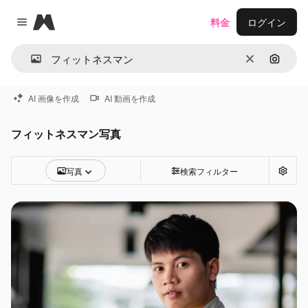
Magnific
料金
ログイン
Close menu
消去
画像で
AI 画像を作成
AI 動画を作成
フィットネスマン写真
写真
検索フィルター