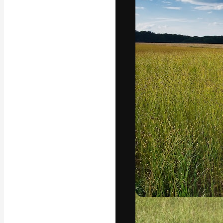
フォント
最高のクリエイ
ットフォーム。
店、スタジオを
います。
日本語
Copyright © 2010-