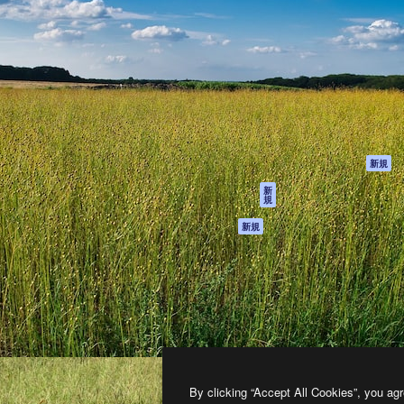
製品
はじめに
ティブ制作を導くためのプラ
Spaces
Academy
クリエイター、企業、代理
AI アシスタント
ドキュメント
含む100万人以上が利用して
AI 画像生成ツール
サポート
AI 動画生成ツール
利用規約
AI 音声合成ツール
プライバシーポリ
シー
ストックコンテン
ツ
オリジナル
新規
Claude/ChatGPT
クッキーポリシー
新
規
向けMCP
トラストセンター
エージェント
アフィリエイト
新規
API
法人向け
モバイルアプリ
すべてのMagnificツ
ール
2026
Freepik Company S.L.U.
無断複写・転載を禁じます
.
By clicking “Accept All Cookies”, you agr