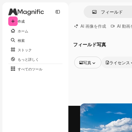
作成
AI 画像を作成
AI 動
ホーム
検索
フィールド写真
ストック
もっと詳しく
写真
ライセンス
すべてのツール
全ての画像
ベクトル
イラスト
写真
PSD
テンプレート
モックアップ
動画
映像素材
モーショングラフィックス
動画テンプレート
アイコン
3D モデル