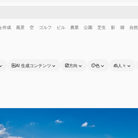
画を作成
風景
空
ゴルフ
ビル
農業
公園
芝生
影
畑
自然
AI 生成コンテンツ
方向
色
人々