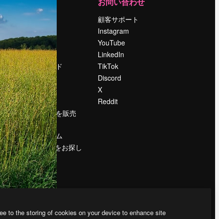
運営
お問い合わせ
料金
顧客サポート
会社概要
Instagram
Reviews
YouTube
採用情報
LinkedIn
検索トレンド
TikTok
ブログ
Discord
イベント
X
Slidesgo
Reddit
コンテンツを販売
する
プレスルーム
magnific.aiをお探し
ですか？
ee to the storing of cookies on your device to enhance site