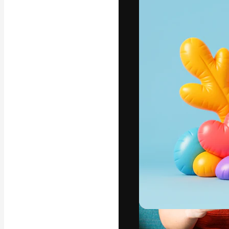
フォント
最高のクリエイ
ットフォーム。
店、スタジオを
います。
日本語
Copyright © 2010-