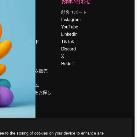
運営
お問い合わせ
料金
顧客サポート
会社概要
Instagram
Reviews
YouTube
採用情報
LinkedIn
検索トレンド
TikTok
ブログ
Discord
イベント
X
Slidesgo
Reddit
コンテンツを販売
する
プレスルーム
magnific.aiをお探し
ですか？
ee to the storing of cookies on your device to enhance site