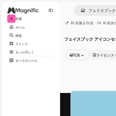
作成
AI 画像を作成
AI 動
ホーム
検索
フェイスブック アイコンセ
ストック
もっと詳しく
写真
ライセンス
すべてのツール
全ての画像
ベクトル
イラスト
写真
PSD
テンプレート
モックアップ
動画
映像素材
モーショングラフィックス
動画テンプレート
アイコン
3D モデル