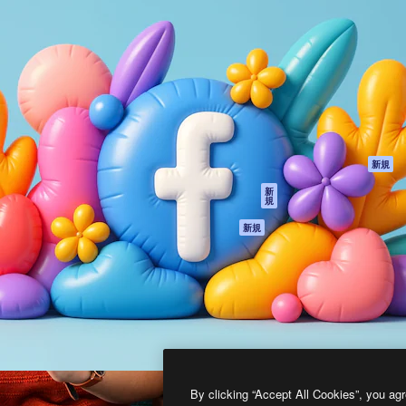
製品
はじめに
ティブ制作を導くためのプラ
Spaces
Academy
クリエイター、企業、代理
AI アシスタント
ドキュメント
含む100万人以上が利用して
AI 画像生成ツール
サポート
AI 動画生成ツール
利用規約
AI 音声合成ツール
プライバシーポリ
シー
ストックコンテン
ツ
オリジナル
新規
Claude/ChatGPT
クッキーポリシー
新
規
向けMCP
トラストセンター
エージェント
アフィリエイト
新規
API
法人向け
モバイルアプリ
すべてのMagnificツ
ール
2026
Freepik Company S.L.U.
無断複写・転載を禁じます
.
By clicking “Accept All Cookies”, you agr