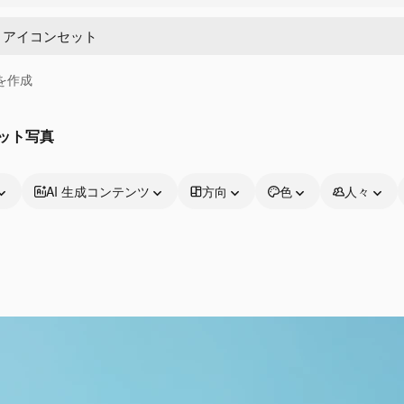
画を作成
ット写真
AI 生成コンテンツ
方向
色
人々