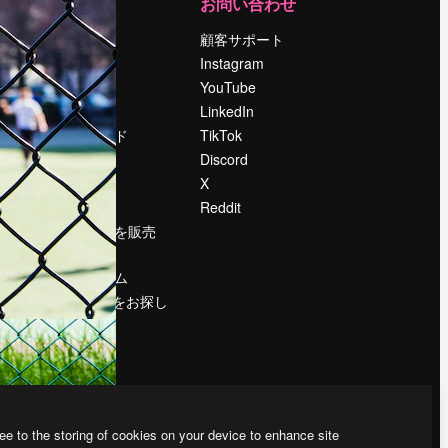
運営
お問い合わせ
料金
顧客サポート
会社概要
Instagram
Reviews
YouTube
採用情報
LinkedIn
検索トレンド
TikTok
ブログ
Discord
イベント
X
Slidesgo
Reddit
コンテンツを販売
する
プレスルーム
magnific.aiをお探し
ですか？
ee to the storing of cookies on your device to enhance site