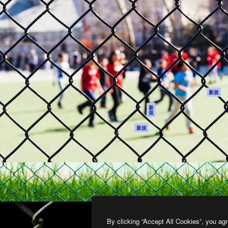
製品
はじめに
ティブ制作を導くためのプラ
Spaces
Academy
クリエイター、企業、代理
AI アシスタント
ドキュメント
含む100万人以上が利用して
AI 画像生成ツール
サポート
AI 動画生成ツール
利用規約
AI 音声合成ツール
プライバシーポリ
シー
ストックコンテン
ツ
オリジナル
新規
Claude/ChatGPT
クッキーポリシー
新
規
向けMCP
トラストセンター
エージェント
アフィリエイト
新規
API
法人向け
モバイルアプリ
すべてのMagnificツ
ール
2026
Freepik Company S.L.U.
無断複写・転載を禁じます
.
By clicking “Accept All Cookies”, you agr