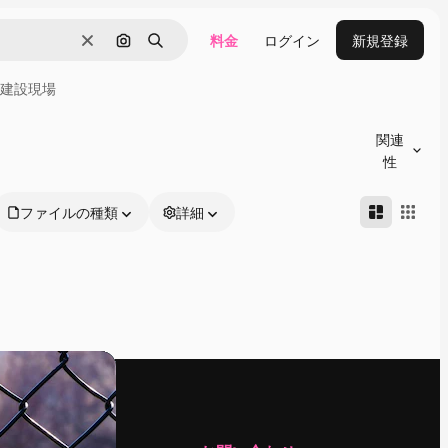
料金
ログイン
新規登録
消去
画像で検索
検索
建設現場
関連
性
ファイルの種類
詳細