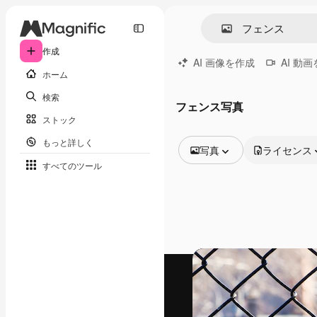
作成
AI 画像を作成
AI 動
ホーム
検索
フェンス写真
ストック
もっと詳しく
写真
ライセンス
すべてのツール
全ての画像
ベクトル
イラスト
写真
PSD
テンプレート
モックアップ
動画
映像素材
モーショングラフィックス
動画テンプレート
アイコン
3D モデル