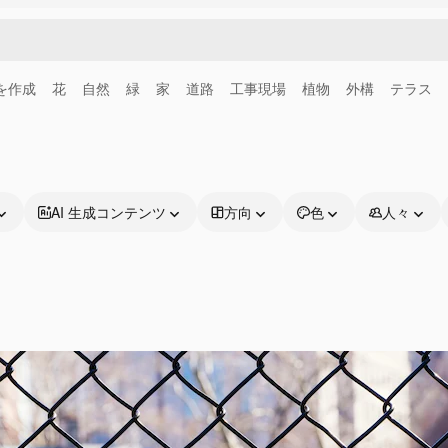
画を作成
花
自然
緑
家
道路
工事現場
植物
外構
テラス
AI 生成コンテンツ
方向
色
人々