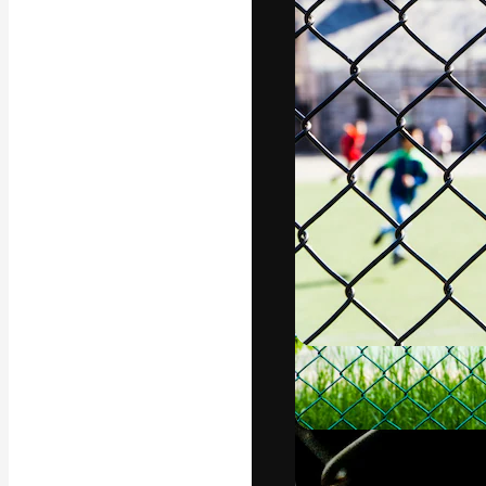
フォント
最高のクリエイ
ットフォーム。
店、スタジオを
います。
日本語
Copyright © 2010-