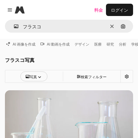
Magnific
料金
ログイン
Close menu
消去
画像で
AI 画像を作成
AI 動画を作成
デザイン
医療
研究
分析
学
フラスコ写真
写真
検索フィルター