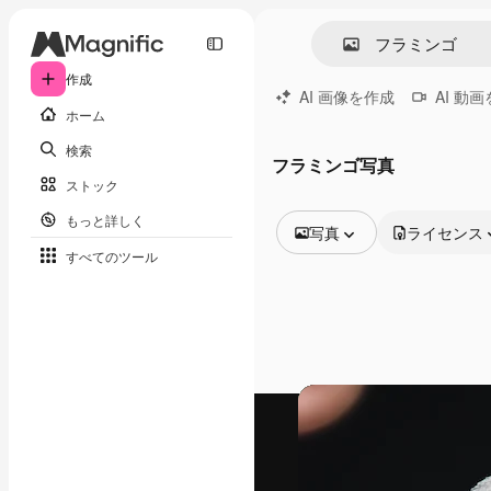
作成
AI 画像を作成
AI 動
ホーム
検索
フラミンゴ写真
ストック
もっと詳しく
写真
ライセンス
すべてのツール
全ての画像
ベクトル
イラスト
写真
PSD
テンプレート
モックアップ
動画
映像素材
モーショングラフィックス
動画テンプレート
アイコン
3D モデル