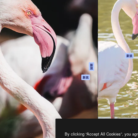
製品
はじめに
ティブ制作を導くためのプラ
Spaces
Academy
クリエイター、企業、代理
AI アシスタント
ドキュメント
含む100万人以上が利用して
AI 画像生成ツール
サポート
AI 動画生成ツール
利用規約
AI 音声合成ツール
プライバシーポリ
シー
ストックコンテン
ツ
オリジナル
新規
Claude/ChatGPT
クッキーポリシー
新
規
向けMCP
トラストセンター
エージェント
アフィリエイト
新規
API
法人向け
モバイルアプリ
すべてのMagnificツ
ール
2026
Freepik Company S.L.U.
無断複写・転載を禁じます
.
By clicking “Accept All Cookies”, you agr