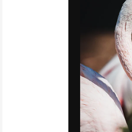
フォント
最高のクリエイ
ットフォーム。
店、スタジオを
います。
日本語
Copyright © 2010-