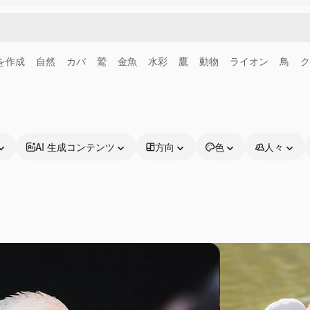
画を作成
自然
カバ
鷲
金魚
水彩
鷹
動物
ライオン
鳥
ク
AI 生成コンテンツ
方向
色
人々