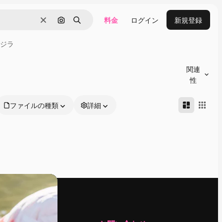
料金
ログイン
新規登録
消去
画像で検索
検索
ジラ
関連
性
ファイルの種類
詳細