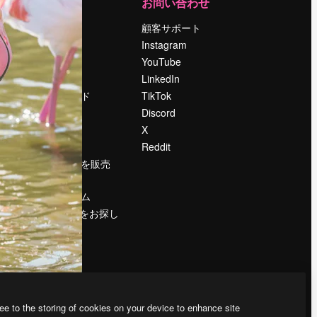
運営
お問い合わせ
料金
顧客サポート
会社概要
Instagram
Reviews
YouTube
採用情報
LinkedIn
検索トレンド
TikTok
ブログ
Discord
イベント
X
Slidesgo
Reddit
コンテンツを販売
する
プレスルーム
magnific.aiをお探し
ですか？
ee to the storing of cookies on your device to enhance site