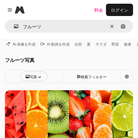
Magnific
料金
ログイン
Close menu
消去
画像で
AI 画像を作成
AI 動画を作成
自然
夏
サラダ
野菜
健康
フルーツ写真
写真
検索フィルター