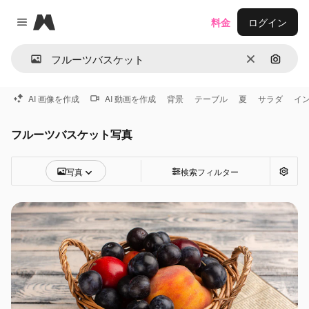
Magnific
料金
ログイン
Close menu
消去
画像で
AI 画像を作成
AI 動画を作成
背景
テーブル
夏
サラダ
イ
フルーツバスケット写真
写真
検索フィルター