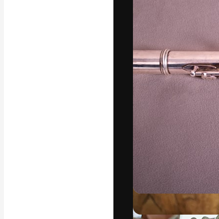
フォント
最高のクリエイ
ットフォーム。
店、スタジオを
います。
日本語
Copyright © 2010-