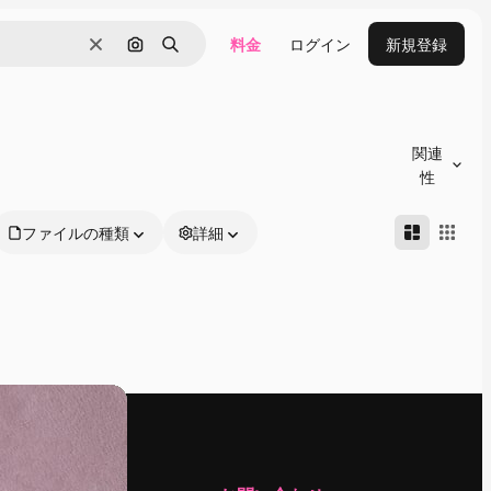
料金
ログイン
新規登録
消去
画像で検索
検索
関連
性
ファイルの種類
詳細