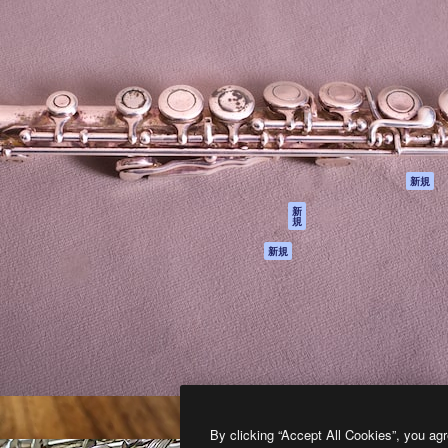
製品
はじめに
ティブ制作を導くためのプラ
Spaces
Academy
クリエイター、企業、代理
AI アシスタント
ドキュメント
含む100万人以上が利用して
AI 画像生成ツール
サポート
AI 動画生成ツール
利用規約
AI 音声合成ツール
プライバシーポリ
シー
ストックコンテン
ツ
オリジナル
新規
Claude/ChatGPT
クッキーポリシー
新
規
向けMCP
トラストセンター
エージェント
アフィリエイト
新規
API
法人向け
モバイルアプリ
すべてのMagnificツ
ール
2026
Freepik Company S.L.U.
無断複写・転載を禁じます
.
By clicking “Accept All Cookies”, you agr