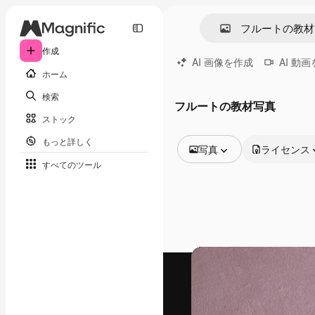
作成
AI 画像を作成
AI 動
ホーム
検索
フルートの教材写真
ストック
もっと詳しく
写真
ライセンス
すべてのツール
全ての画像
ベクトル
イラスト
写真
PSD
テンプレート
モックアップ
動画
映像素材
モーショングラフィックス
動画テンプレート
アイコン
3D モデル