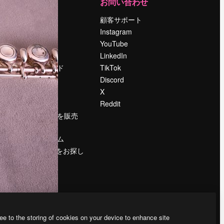
運営
お問い合わせ
料金
顧客サポート
会社概要
Instagram
Reviews
YouTube
採用情報
LinkedIn
検索トレンド
TikTok
ブログ
Discord
イベント
X
Slidesgo
Reddit
コンテンツを販売
する
プレスルーム
magnific.aiをお探し
ですか？
ee to the storing of cookies on your device to enhance site