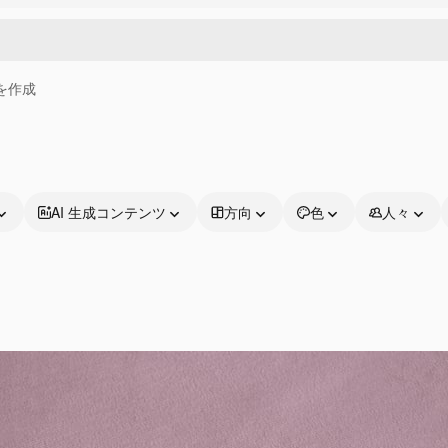
画を作成
AI 生成コンテンツ
方向
色
人々