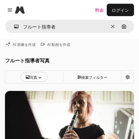
Magnific
料金
ログイン
Close menu
消去
画像で
AI 画像を作成
AI 動画を作成
フルート指導者写真
写真
検索フィルター