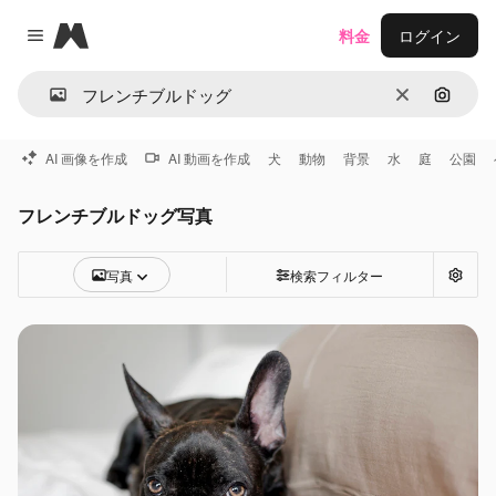
Magnific
料金
ログイン
Close menu
消去
画像で
AI 画像を作成
AI 動画を作成
犬
動物
背景
水
庭
公園
フレンチブルドッグ写真
写真
検索フィルター