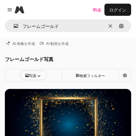
Magnific
料金
ログイン
Close menu
消去
画像で
AI 画像を作成
AI 動画を作成
フレームゴールド写真
写真
検索フィルター