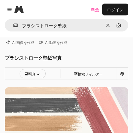
Magnific
料金
ログイン
Close menu
消去
画像で
AI 画像を作成
AI 動画を作成
ブラシストローク壁紙写真
写真
検索フィルター