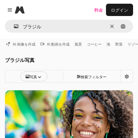
Magnific
料金
ログイン
Close menu
消去
画像で
AI 画像を作成
AI 動画を作成
風景
コーヒー
海
野菜
リゾ
ブラジル写真
写真
検索フィルター