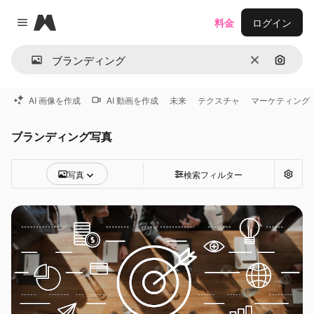
Magnific
料金
ログイン
Close menu
消去
画像で
AI 画像を作成
AI 動画を作成
未来
テクスチャ
マーケティング
ブランディング写真
写真
検索フィルター