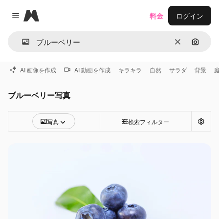
Magnific
料金
ログイン
Close menu
消去
画像で
AI 画像を作成
AI 動画を作成
キラキラ
自然
サラダ
背景
ブルーベリー写真
写真
検索フィルター