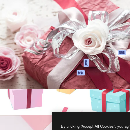
製品
はじめに
ティブ制作を導くためのプラ
Spaces
Academy
クリエイター、企業、代理
AI アシスタント
ドキュメント
含む100万人以上が利用して
AI 画像生成ツール
サポート
AI 動画生成ツール
利用規約
AI 音声合成ツール
プライバシーポリ
シー
ストックコンテン
ツ
オリジナル
新規
Claude/ChatGPT
クッキーポリシー
新
規
向けMCP
トラストセンター
エージェント
アフィリエイト
新規
API
法人向け
モバイルアプリ
すべてのMagnificツ
ール
2026
Freepik Company S.L.U.
無断複写・転載を禁じます
.
By clicking “Accept All Cookies”, you agr