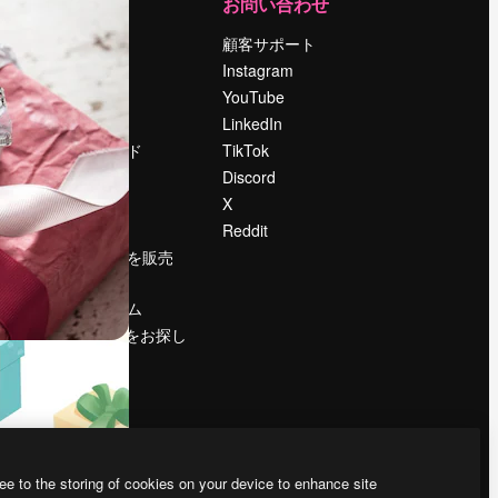
運営
お問い合わせ
料金
顧客サポート
会社概要
Instagram
Reviews
YouTube
採用情報
LinkedIn
検索トレンド
TikTok
ブログ
Discord
イベント
X
Slidesgo
Reddit
コンテンツを販売
する
プレスルーム
magnific.aiをお探し
ですか？
ee to the storing of cookies on your device to enhance site