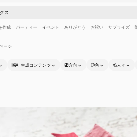
画を作成
パーティー
イベント
ありがとう
お祝い
サプライズ
2ページ
AI 生成コンテンツ
方向
色
人々