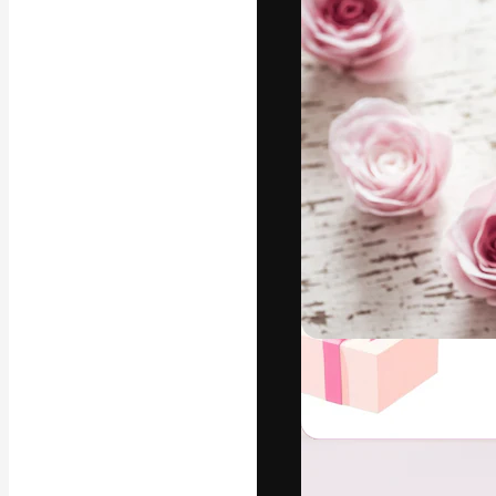
フォント
最高のクリエイ
ットフォーム。
店、スタジオを
います。
日本語
Copyright © 2010-