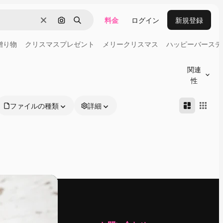
料金
ログイン
新規登録
消去
画像で検索
検索
贈り物
クリスマスプレゼント
メリークリスマス
ハッピーバースデ
関連
性
ファイルの種類
詳細