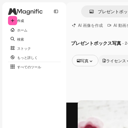
作成
AI 画像を作成
AI 動
ホーム
検索
プレゼントボックス写真
- 
ストック
もっと詳しく
写真
ライセンス
すべてのツール
全ての画像
ベクトル
イラスト
写真
PSD
テンプレート
モックアップ
動画
映像素材
モーショングラフィックス
動画テンプレート
アイコン
3D モデル