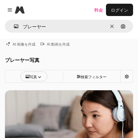
Magnific
料金
ログイン
Close menu
消去
画像で
AI 画像を作成
AI 動画を作成
プレーヤー写真
写真
検索フィルター