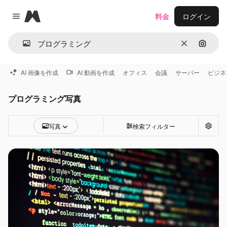
Magnific
料金
ログイン
Close menu
消去
画像で
AI 画像を作成
AI 動画を作成
オフィス
会議
サーバー
ビジネ
プログラミング写真
写真
検索フィルター