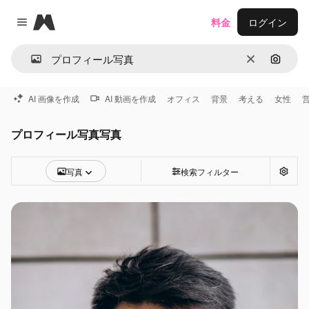
Magnific
料金
ログイン
Close menu
消去
画像で
AI 画像を作成
AI 動画を作成
オフィス
背景
考える
女性
プロフィール写真写真
写真
検索フィルター