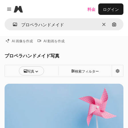
Magnific
料金
ログイン
Close menu
消去
画像で
AI 画像を作成
AI 動画を作成
プロペラハンドメイド写真
写真
検索フィルター