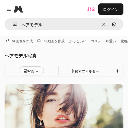
Magnific
料金
ログイン
Close menu
消去
画像で
AI 画像を作成
AI 動画を作成
かっこいい
コスメ
可愛い
化粧
ヘアモデル写真
写真
検索フィルター