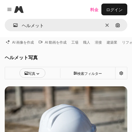
Magnific
料金
ログイン
Close menu
消去
画像で
AI 画像を作成
AI 動画を作成
工場
職人
溶接
建築業
リフ
ヘルメット写真
写真
検索フィルター