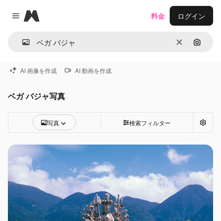
Magnific
料金
ログイン
Close menu
消去
画像で
AI 画像を作成
AI 動画を作成
ベガ バジャ写真
写真
検索フィルター