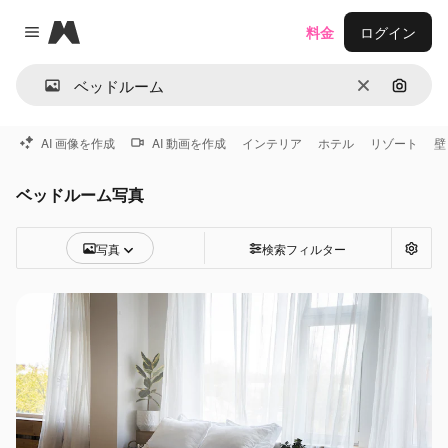
Magnific
料金
ログイン
Close menu
消去
画像で
AI 画像を作成
AI 動画を作成
インテリア
ホテル
リゾート
壁
ベッドルーム写真
写真
検索フィルター