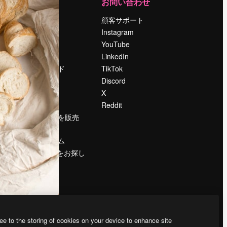
運営
お問い合わせ
料金
顧客サポート
会社概要
Instagram
Reviews
YouTube
採用情報
LinkedIn
検索トレンド
TikTok
ブログ
Discord
イベント
X
Slidesgo
Reddit
コンテンツを販売
する
プレスルーム
magnific.aiをお探し
ですか？
ee to the storing of cookies on your device to enhance site