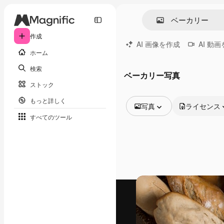
作成
AI 画像を作成
AI 動
ホーム
検索
ベーカリー写真
ストック
もっと詳しく
写真
ライセンス
すべてのツール
全ての画像
ベクトル
イラスト
写真
PSD
テンプレート
モックアップ
動画
映像素材
モーショングラフィックス
動画テンプレート
アイコン
3D モデル