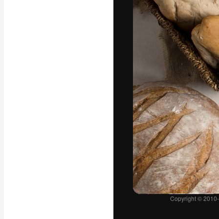
フォント
最高のクリエイ
ットフォーム。
店、スタジオを
います。
日本語
Copyright © 2010-