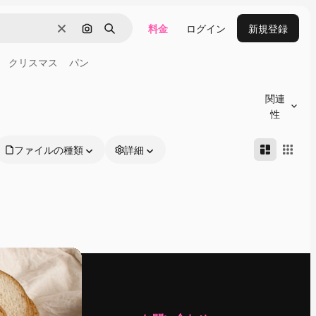
料金
ログイン
新規登録
消去
画像で検索
検索
クリスマス
パン
関連
性
ファイルの種類
詳細