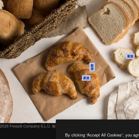
製品
はじめに
ティブ制作を導くためのプラ
Spaces
Academy
クリエイター、企業、代理
AI アシスタント
ドキュメント
含む100万人以上が利用して
AI 画像生成ツール
サポート
AI 動画生成ツール
利用規約
AI 音声合成ツール
プライバシーポリ
シー
ストックコンテン
ツ
オリジナル
新規
Claude/ChatGPT
クッキーポリシー
新
規
向けMCP
トラストセンター
エージェント
アフィリエイト
新規
API
法人向け
モバイルアプリ
すべてのMagnificツ
ール
2026
Freepik Company S.L.U.
無断複写・転載を禁じます
.
By clicking “Accept All Cookies”, you agr