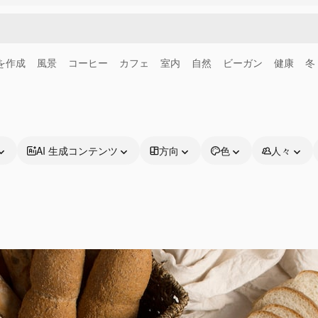
画を作成
風景
コーヒー
カフェ
室内
自然
ビーガン
健康
冬
AI 生成コンテンツ
方向
色
人々