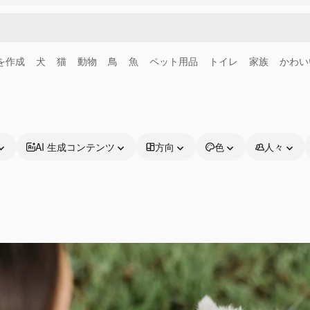
画を作成
犬
猫
動物
鳥
魚
ペット用品
トイレ
家族
かわい
AI 生成コンテンツ
方向
色
人々