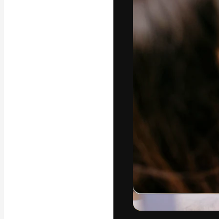
フォント
最高のクリエイ
ットフォーム。
店、スタジオを
います。
日本語
Copyright © 2010-