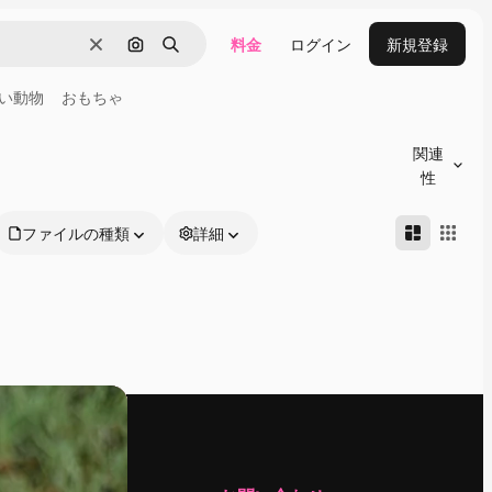
料金
ログイン
新規登録
消去
画像で検索
検索
い動物
おもちゃ
関連
性
ファイルの種類
詳細