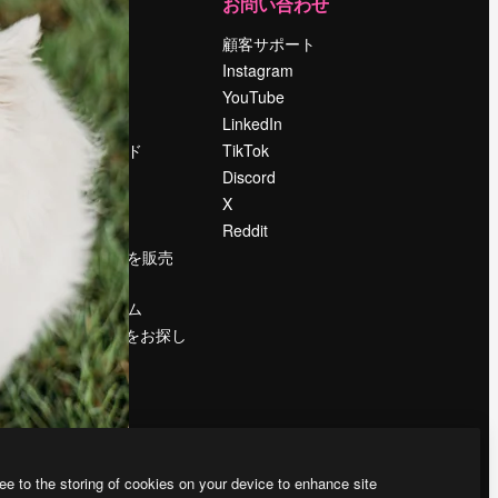
運営
お問い合わせ
料金
顧客サポート
会社概要
Instagram
Reviews
YouTube
採用情報
LinkedIn
検索トレンド
TikTok
ブログ
Discord
イベント
X
Slidesgo
Reddit
コンテンツを販売
する
プレスルーム
magnific.aiをお探し
ですか？
ee to the storing of cookies on your device to enhance site