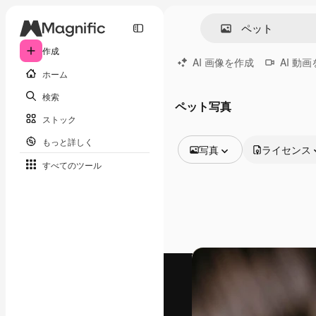
作成
AI 画像を作成
AI 動
ホーム
検索
ペット写真
ストック
もっと詳しく
写真
ライセンス
すべてのツール
全ての画像
ベクトル
イラスト
写真
PSD
テンプレート
モックアップ
動画
映像素材
モーショングラフィックス
動画テンプレート
アイコン
3D モデル