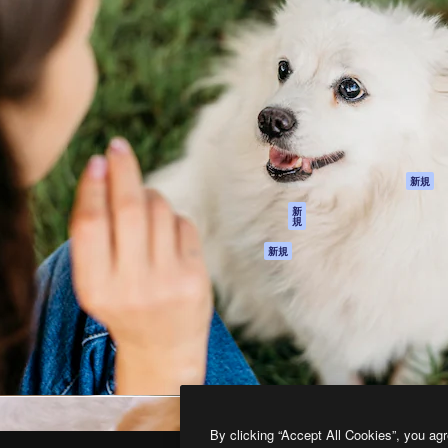
製品
はじめに
ティブ制作を導くためのプラ
Spaces
Academy
クリエイター、企業、代理
AI アシスタント
ドキュメント
含む100万人以上が利用して
AI 画像生成ツール
サポート
AI 動画生成ツール
利用規約
AI 音声合成ツール
プライバシーポリ
シー
ストックコンテン
ツ
オリジナル
新規
Claude/ChatGPT
クッキーポリシー
新
規
向けMCP
トラストセンター
エージェント
アフィリエイト
新規
API
法人向け
モバイルアプリ
すべてのMagnificツ
ール
2026
Freepik Company S.L.U.
無断複写・転載を禁じます
.
By clicking “Accept All Cookies”, you agr