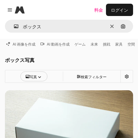
Magnific
料金
ログイン
Close menu
消去
画像で
AI 画像を作成
AI 動画を作成
ゲーム
未来
挑戦
家具
空間
ボックス写真
写真
検索フィルター