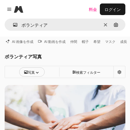
Magnific
料金
ログイン
Close menu
消去
画像で
AI 画像を作成
AI 動画を作成
仲間
帽子
希望
マスク
成長
ボランティア写真
写真
検索フィルター