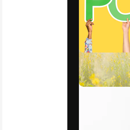
フォント
最高のクリエイ
ットフォーム。
店、スタジオを
います。
日本語
Copyright © 2010-