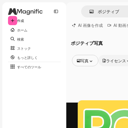
作成
AI 画像を作成
AI 動
ホーム
検索
ポジティブ写真
ストック
もっと詳しく
写真
ライセンス
すべてのツール
全ての画像
ベクトル
イラスト
写真
PSD
テンプレート
モックアップ
動画
映像素材
モーショングラフィックス
動画テンプレート
アイコン
3D モデル