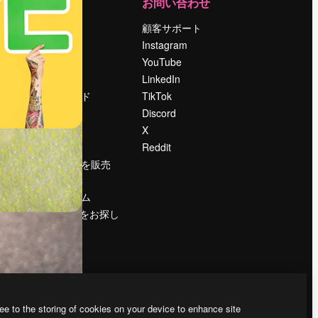
運営
お問い合わせ
料金
顧客サポート
会社概要
Instagram
Reviews
YouTube
採用情報
LinkedIn
検索トレンド
TikTok
ブログ
Discord
イベント
X
Slidesgo
Reddit
コンテンツを販売
する
プレスルーム
magnific.aiをお探し
ですか？
ee to the storing of cookies on your device to enhance site