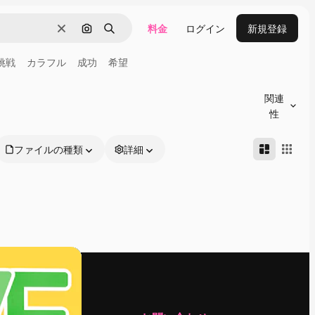
料金
ログイン
新規登録
消去
画像で検索
検索
挑戦
カラフル
成功
希望
関連
性
ファイルの種類
詳細