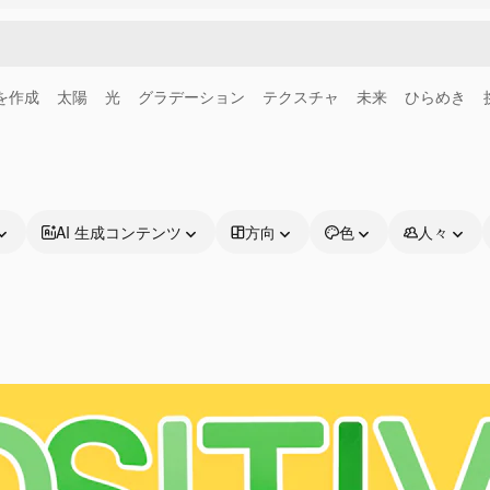
画を作成
太陽
光
グラデーション
テクスチャ
未来
ひらめき
AI 生成コンテンツ
方向
色
人々