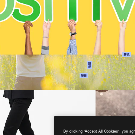
製品
はじめに
ティブ制作を導くためのプラ
Spaces
Academy
クリエイター、企業、代理
AI アシスタント
ドキュメント
含む100万人以上が利用して
AI 画像生成ツール
サポート
AI 動画生成ツール
利用規約
AI 音声合成ツール
プライバシーポリ
シー
ストックコンテン
ツ
オリジナル
新規
Claude/ChatGPT
クッキーポリシー
新
規
向けMCP
トラストセンター
エージェント
アフィリエイト
新規
API
法人向け
モバイルアプリ
すべてのMagnificツ
ール
2026
Freepik Company S.L.U.
無断複写・転載を禁じます
.
By clicking “Accept All Cookies”, you agr