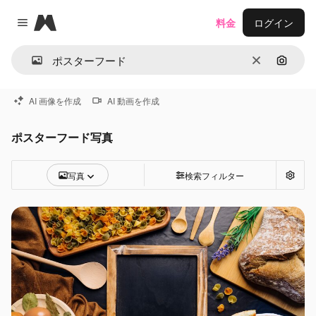
Magnific
料金
ログイン
Close menu
消去
画像で
AI 画像を作成
AI 動画を作成
ポスターフード写真
写真
検索フィルター