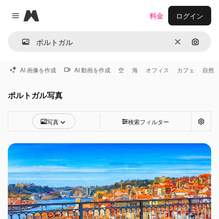
Magnific
料金
ログイン
Close menu
消去
画像で
AI 画像を作成
AI 動画を作成
空
海
オフィス
カフェ
自然
ポルトガル写真
写真
検索フィルター