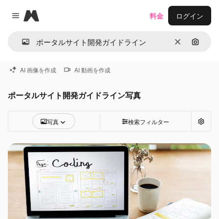
Magnific
料金
ログイン
Close menu
消去
画像で
AI 画像を作成
AI 動画を作成
ポータルサイト開発ガイドライン写真
写真
検索フィルター