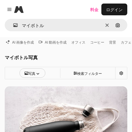
Magnific
料金
ログイン
Close menu
消去
画像で
AI 画像を作成
AI 動画を作成
オフィス
コーヒー
背景
カフェ
マイボトル写真
写真
検索フィルター