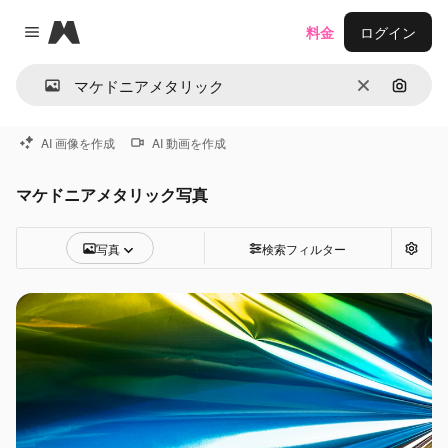
Magnific
料金
ログイン
Close menu
消去
画像で
AI 画像を作成
AI 動画を作成
マケドニアメタリック写真
写真
検索フィルター