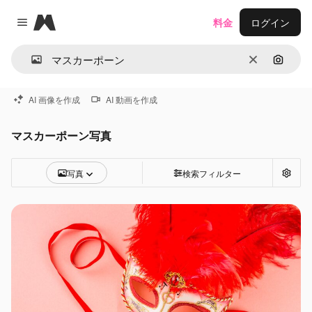
Magnific
料金
ログイン
Close menu
消去
画像で
AI 画像を作成
AI 動画を作成
マスカーポーン写真
写真
検索フィルター