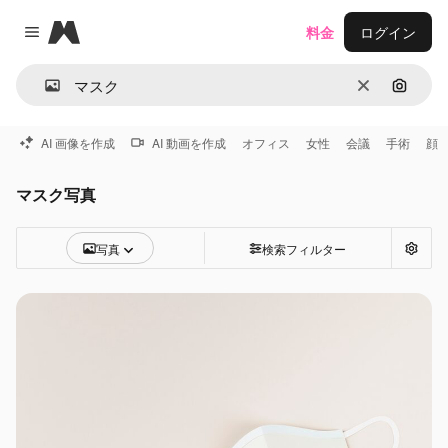
Magnific
料金
ログイン
Close menu
消去
画像で
AI 画像を作成
AI 動画を作成
オフィス
女性
会議
手術
顔
マスク写真
写真
検索フィルター