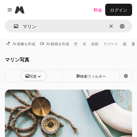
Magnific
料金
ログイン
Close menu
消去
画像で
AI 画像を作成
AI 動画を作成
空
月
自然
リゾート
紙
夏
マリン写真
写真
検索フィルター