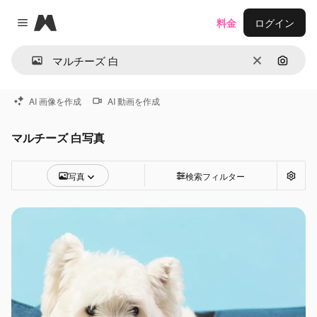
Magnific
料金
ログイン
Close menu
消去
画像で
AI 画像を作成
AI 動画を作成
マルチーズ 白写真
写真
検索フィルター