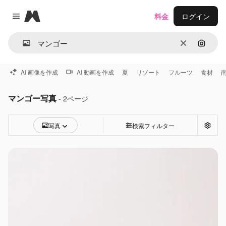
Magnific
料金
ログイン
Close menu
消去
画像で
AI 画像を作成
AI 動画を作成
夏
リゾート
フルーツ
食材
マンゴー写真
- 2ページ
写真
検索フィルター